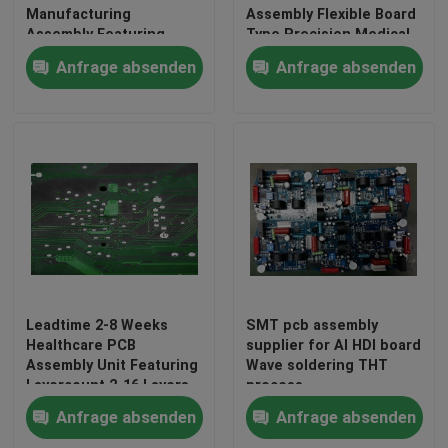
Manufacturing
Assembly Flexible Board
Assembly Featuring
Type Precision Medical
Black Silkscreen Color
Electronics Assembly
Anfrage absenden
Anfrage absenden
Ensuring Precision and
Services
Durability
Startseite
Leadtime 2-8 Weeks
SMT pcb assembly
Healthcare PCB
supplier for AI HDI board
Assembly Unit Featuring
Wave soldering THT
Produkte
Layercount 2-16 Layers
process
Suitable for Complex
Anfrage absenden
Anfrage absenden
Medical Electronics
Über uns