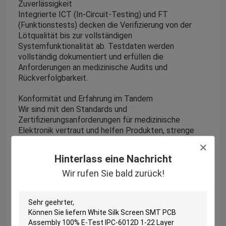
Zuverlässigkeit
Integrierte ICT (In-Circuit-Testing) und FT
(Funktionstests) decken die Verifizierung von der
Lötqualität bis zur vollständigen
Systemfunktionalität ab. Testdaten werden
vollständig dokumentiert und erfüllen die
Anforderungen an medizinische Audits und
Rückverfolgbarkeit.
Konformität und Erfahrung im Tandem
Wir sind mit den Standards und
Zertifizierungsanforderungen für medizinische
Elektronik vertraut und helfen Produkten, strenge
Audits zu bestehen. Jahrelange Erfahrung im Umgang
mit medizinischen Kunden geben uns einen tiefen
Hinterlass eine Nachricht
Einblick in die extremen Anforderungen der Branche
Wir rufen Sie bald zurück!
an Sicherheit, Stabilität und langfristige
Zuverlässigkeit.
Wir sind mehr als nur ein Lieferant – wir erweitern Ihre
F&E- und Produktionskapazitäten und schützen Ihre
medizinischen Projekte.