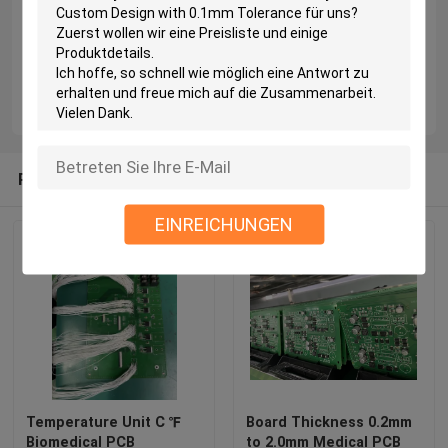
Weitere Details finden Sie
www.suntekgroup.net
unter
Recommended Products
EINREICHUNGEN
Temperature Unit C ℉
Board Thickness 0.2mm
Biomedical PCB
to 2.0mm Medical PCB