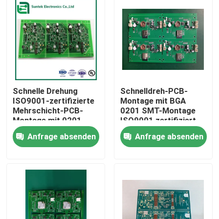
Schnelle Drehung
Schnelldreh-PCB-
ISO9001-zertifizierte
Montage mit BGA
Mehrschicht-PCB-
0201 SMT-Montage
Montage mit 0201
ISO9001 zertifiziert
SMT und BGA-
Anfrage absenden
Anfrage absenden
Komponentenherstellung
Startseite
Produkte
Über uns