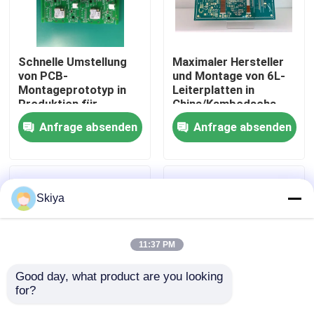
Fabrik Tour
Schnelle Umstellung
Maximaler Hersteller
von PCB-
und Montage von 6L-
Qualitätskontrolle
Montageprototyp in
Leiterplatten in
Produktion für
China/Kambodscha
Elektronikmontage
Anfrage absenden
Anfrage absenden
Kontakt
Nachrichten
Skiya
Alle Fälle
11:37 PM
Referenzen
Good day, what product are you looking 
for?
ems-pcba
8 Schicht-PCB-
Mehrschicht hohe Tg