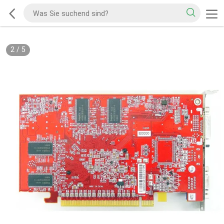
2
/
5