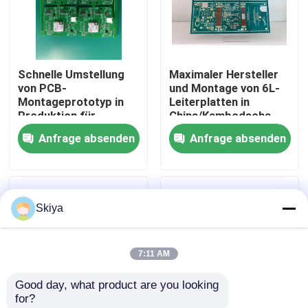
Fabrik Tour
Schnelle Umstellung
Maximaler Hersteller
Qualitätskontrolle
von PCB-
und Montage von 6L-
Montageprototyp in
Leiterplatten in
Produktion für
China/Kambodscha
Kontakt
Elektronikmontage
Anfrage absenden
Anfrage absenden
Nachrichten
Skiya
Alle Fälle
7:11 AM
Referenzen
Good day, what product are you looking 
for?
ems-pcba