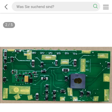
2
/
5