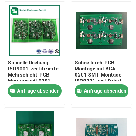
Schnelle Drehung
Schnelldreh-PCB-
ISO9001-zertifizierte
Montage mit BGA
Mehrschicht-PCB-
0201 SMT-Montage
Montage mit 0201
ISO9001 zertifiziert
SMT und BGA-
Anfrage absenden
Anfrage absenden
Komponentenherstellung
Startseite
Produkte
Über uns