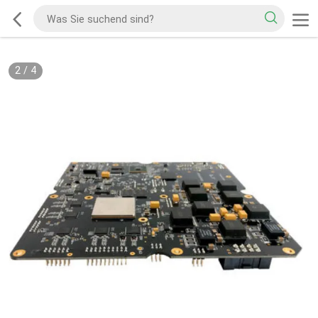
2
/
4