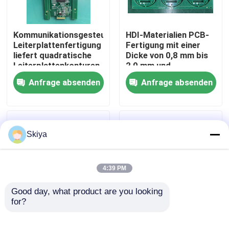
Fabrik Tour
Kommunikationsgesteuerte
HDI-Materialien PCB-
Leiterplattenfertigung
Fertigung mit einer
liefert quadratische
Dicke von 0,8 mm bis
Qualitätskontrolle
Leiterplattenkonturen
2,0 mm und
und
kundenspezifizierter
Anfrage absenden
Anfrage absenden
kundenspezifische
Logistik für eine
Kontakt
Logistik für
rechtzeitige Lieferung
konsistente
Schaltungen
Nachrichten
Skiya
Alle Fälle
4:39 PM
Referenzen
Good day, what product are you looking 
for?
Leiterplatten-
Herstellung von
ems-pcba
Prototypenfertigungsservice
Leiterplatten mit einer