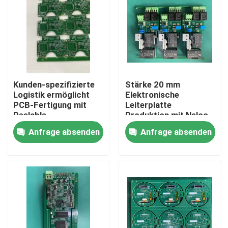
Kunden-spezifizierte
Stärke 20 mm
Logistik ermöglicht
Elektronische
PCB-Fertigung mit
Leiterplatte
Peelable
Produktion mit Nelco-
Spezialkapazität und
Material geeignet für
Anfrage absenden
Anfrage absenden
Basis Kupfergewicht 1
komplexe
4OZ 2OZ
elektronische
Anwendungen
Startseite
Produkte
Über uns