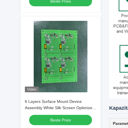
Beste Preis
Board Assembly
Video
6 Layers Surface Mount Device
Kapazit
Assembly White Silk Screen Optimized
for Production and Enhanced Circuit
Beste Preis
Board Performance
Paramet