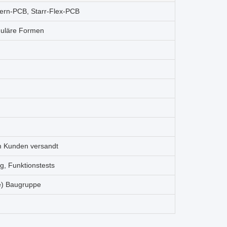
kern-PCB, Starr-Flex-PCB
eguläre Formen
om Kunden versandt
g, Funktionstests
me) Baugruppe