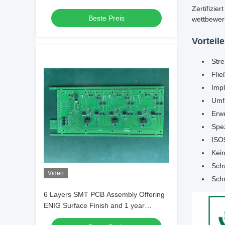
Delivering and Electronic
Zertifizie
Beste Preis
Manufacturing Results
wettbewer
Vorteil
Str
Fli
Imp
Umfa
Erwe
Spe
ISO9
Kei
Schw
Video
Schn
6 Layers SMT PCB Assembly Offering
ENIG Surface Finish and 1 year
Guarantee Precision Electronic Circuit