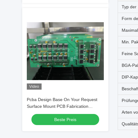
Typ der 
Form de
Maximal
Min. Pa
Feine Sc
BGA-Pa
DIP-Kap
Video
Beschaf
Pcba Design Base On Your Request
Prüfung
Surface Mount PCB Fabrication
Arten vo
IPC6012D Standard Certified Offering
Beste Preis
and PCB Manufacturing Services
Qualität