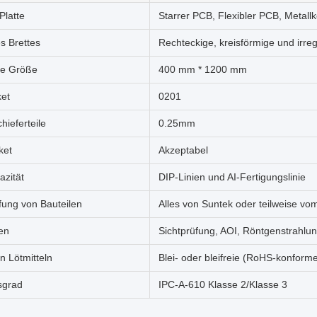
Platte
Starrer PCB, Flexibler PCB, Metall
s Brettes
Rechteckige, kreisförmige und irr
e Größe
400 mm * 1200 mm
ket
0201
hieferteile
0.25mm
ket
Akzeptabel
azität
DIP-Linien und AI-Fertigungslinie
fung von Bauteilen
Alles von Suntek oder teilweise v
en
Sichtprüfung, AOI, Röntgenstrahlun
n Lötmitteln
Blei- oder bleifreie (RoHS-konfor
sgrad
IPC-A-610 Klasse 2/Klasse 3