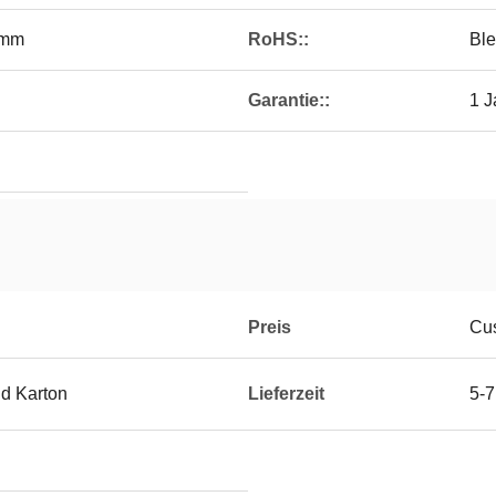
4mm
RoHS::
Ble
Garantie::
1 J
Preis
Cus
d Karton
Lieferzeit
5-7