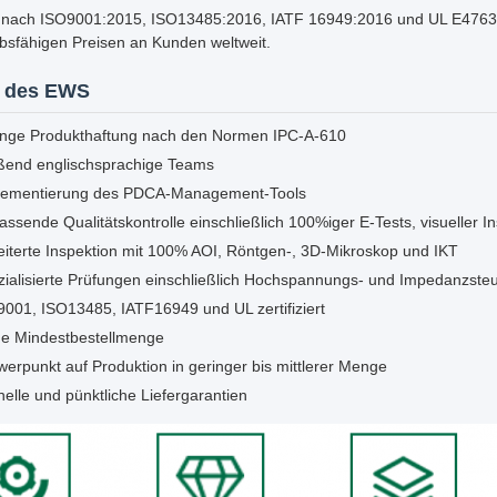
rt nach ISO9001:2015, ISO13485:2016, IATF 16949:2016 und UL E476377,
bsfähigen Preisen an Kunden weltweit.
e des EWS
enge Produkthaftung nach den Normen IPC-A-610
eßend englischsprachige Teams
lementierung des PDCA-Management-Tools
ssende Qualitätskontrolle einschließlich 100%iger E-Tests, visueller
iterte Inspektion mit 100% AOI, Röntgen-, 3D-Mikroskop und IKT
zialisierte Prüfungen einschließlich Hochspannungs- und Impedanzste
001, ISO13485, IATF16949 und UL zertifiziert
ne Mindestbestellmenge
erpunkt auf Produktion in geringer bis mittlerer Menge
elle und pünktliche Liefergarantien