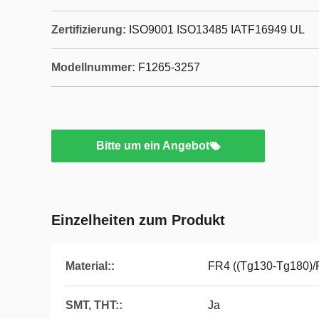
Zertifizierung:
ISO9001 ISO13485 IATF16949 UL
Modellnummer:
F1265-3257
Bitte um ein Angebot
Einzelheiten zum Produkt
Material::
FR4 ((Tg130-Tg180)/
SMT, THT::
Ja