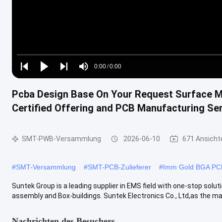
Loaded
:
0%
0:00
/
0:00
Play
Play
Play
Mute
Current
Duration
next
next
Pcba Design Base On Your Request Surface M
Time
Certified Offering and PCB Manufacturing Se
SMT-PWB-Versammlung
2026-06-10
671 Ansicht
#
SMT-Versammlung
#
SMT-PCB-Zulieferer
#
Imm Gold BGA P
Suntek Group is a leading supplier in EMS field with one-stop so
assembly and Box-buildings. Suntek Electronics Co., Ltd,as the major
Nachrichten des Besuchers