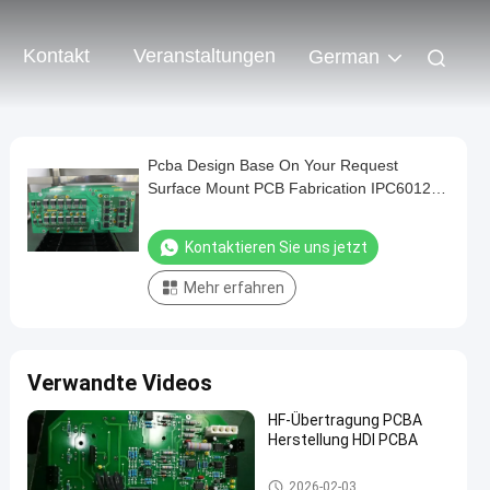
Kontakt
Veranstaltungen
German
Pcba Design Base On Your Request
Surface Mount PCB Fabrication IPC6012D
Standard Certified Offering and PCB
Manufacturing Services
Kontaktieren Sie uns jetzt
Mehr erfahren
Verwandte Videos
HF-Übertragung PCBA
Herstellung HDI PCBA
Kommunikation PWB-Versam
2026-02-03