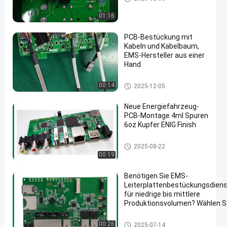
mlung
01:16
PCB-Bestückung mit
Kabeln und Kabelbaum,
EMS-Hersteller aus einer
Hand
en
Schnelle Drehung PWB-Versa
00:14
2025-12-05
mmlung
Neue Energiefahrzeug-
PCB-Montage 4ml Spuren
6oz Kupfer ENIG Finish
Neue Energie-PCB-Montage
2025-08-22
00:19
Benötigen Sie EMS-
Leiterplattenbestückungsdien
für niedrige bis mittlere
Produktionsvolumen? Wählen S
aus Optionen mit 1,0 mm, 1,6
mm, 2 mm und 4 mm Dicke.
ems-pcba
00:26
2025-07-14