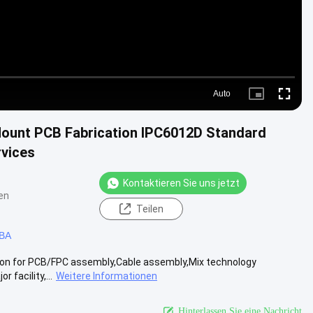
Auto
Picture-
Fullscre
in-
Picture
ount PCB Fabrication IPC6012D Standard
rvices
Kontaktieren Sie uns jetzt
en
Teilen
CBA
lution for PCB/FPC assembly,Cable assembly,Mix technology
 facility,...
Weitere Informationen
Hinterlassen Sie eine Nachricht