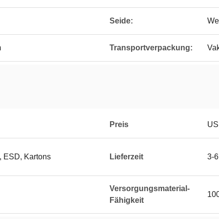
Seide:
We
m
Transportverpackung:
Va
Preis
US
, ESD, Kartons
Lieferzeit
3-
Versorgungsmaterial-
100
Fähigkeit