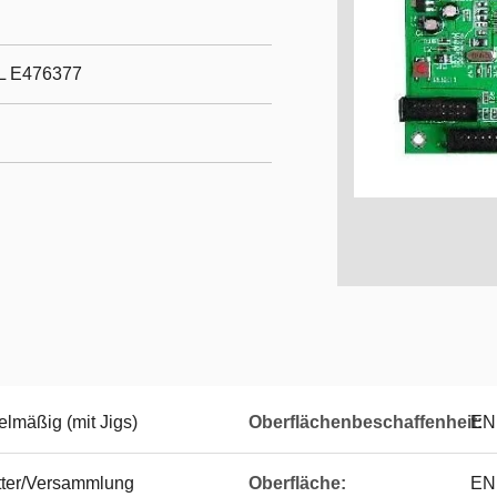
L E476377
elmäßig (mit Jigs)
Oberflächenbeschaffenheit:
EN
tter/Versammlung
Oberfläche:
EN