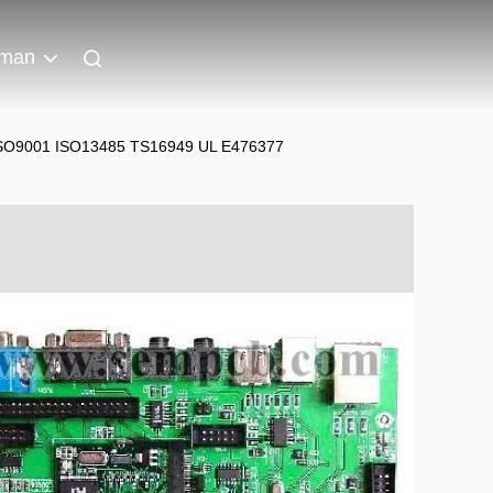
man
g ISO9001 ISO13485 TS16949 UL E476377