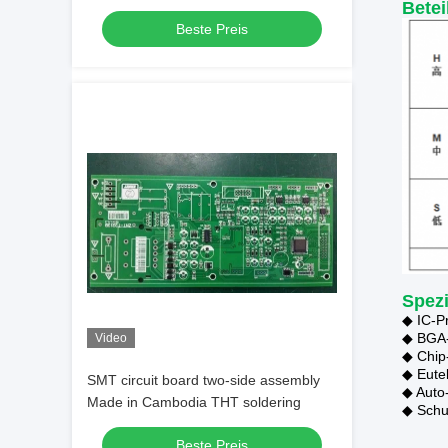
Betei
Beste Preis
Spezi
◆ IC-P
◆ BGA-
Video
◆ Chip
◆ Eute
SMT circuit board two-side assembly
◆ Auto
Made in Cambodia THT soldering
◆ Schu
Beste Preis