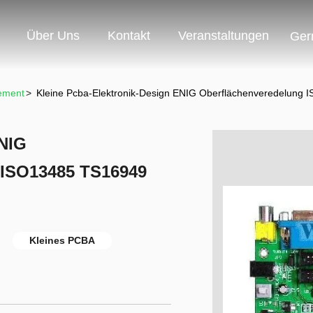
Über Uns
Kontakt
Veranstaltungen
Ger
ement
>
Kleine Pcba-Elektronik-Design ENIG Oberflächenveredelun
ENIG
 ISO13485 TS16949
Kleines PCBA