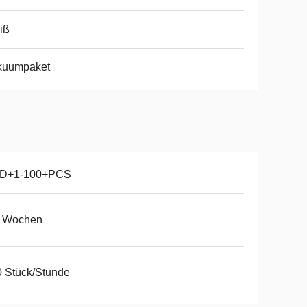
iß
kuumpaket
D+1-100+PCS
6 Wochen
 Stück/Stunde