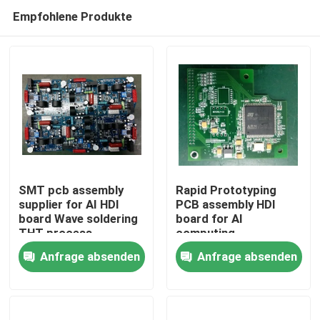
Empfohlene Produkte
SMT pcb assembly
Rapid Prototyping
supplier for AI HDI
PCB assembly HDI
board Wave soldering
board for AI
Startseite
THT process
computing
Anfrage absenden
Anfrage absenden
Produkte
Über uns