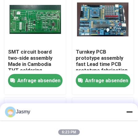
Fabrik Tour
Qualitätskontrolle
SMT circuit board
Turnkey PCB
Kontakt
two-side assembly
prototype assembly
Made in Cambodia
fast Lead time PCB
THT soldering
prototype fabrication
Nachrichten
Anfrage absenden
Anfrage absenden
Alle Fälle
Jasmy
Referenzen
6:23 PM
ems-pcba