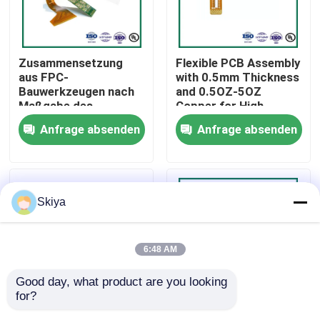
Fabrik Tour
Zusammensetzung
Flexible PCB Assembly
aus FPC-
with 0.5mm Thickness
Qualitätskontrolle
Bauwerkzeugen nach
and 0.5OZ-5OZ
Maßgabe des
Copper for High
Herstellers mit einer
Power Output
Anfrage absenden
Anfrage absenden
Kontakt
Toleranz von +/- 0,13
Applications
mm für die
Plattendicke und einer
Nachrichten
Endplattendicke von
0,2 mm bis 6,00 mm
Skiya
für die Flexible PCB-
Bauwerkzeugen
Alle Fälle
6:48 AM
Referenzen
Good day, what product are you looking 
for?
ems-pcba
China Kambodscha
Double Layer Flexible