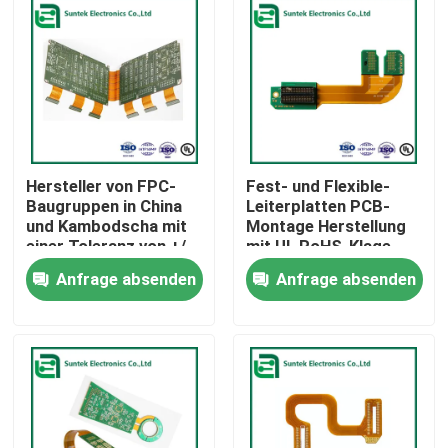
Hersteller von FPC-
Fest- und Flexible-
Baugruppen in China
Leiterplatten PCB-
und Kambodscha mit
Montage Herstellung
einer Toleranz von +/-
mit UL RoHS-Klage
0,13 mm und einer
Anfrage absenden
Anfrage absenden
Endplattenstärke von
0,2 mm bis 6,00 mm
Startseite
Produkte
Über uns