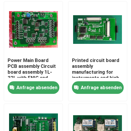
Power Main Board
Printed circuit board
PCB assembly Circuit
assembly
board assembly 1L-
manufacturing for
32L with ENIG and
instruments and high-
Hard Gold
precision eqipments
Anfrage absenden
Anfrage absenden
2-year Quality
Startseite
gurantee
Produkte
Über uns