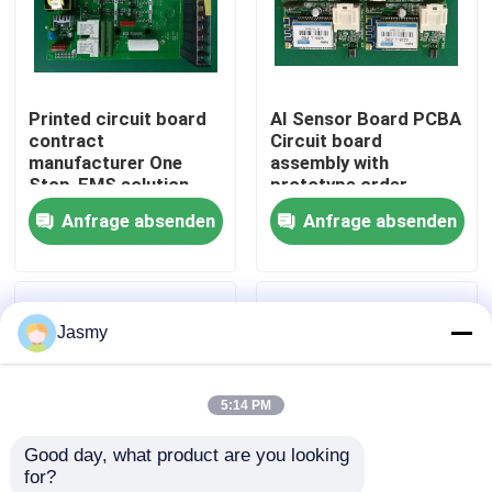
Fabrik Tour
Printed circuit board
AI Sensor Board PCBA
Qualitätskontrolle
contract
Circuit board
manufacturer One
assembly with
Stop-EMS solution
prototype order
Kontakt
Components sourcing
acceptable
Anfrage absenden
Anfrage absenden
and PCB assembly
Nachrichten
Jasmy
Alle Fälle
5:14 PM
Referenzen
Good day, what product are you looking 
for?
ems-pcba