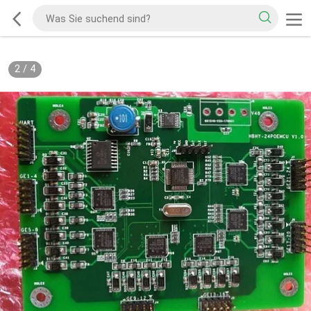
2
/
4